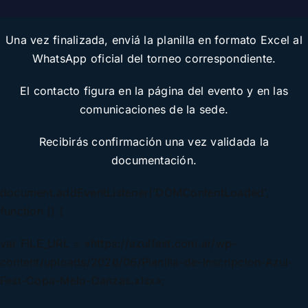
Una vez finalizada, enviá la planilla en formato Excel al
WhatsApp oficial del torneo correspondiente.
El contacto figura en la página del evento y en las
comunicaciones de la sede.
Recibirás confirmación una vez validada la
documentación.
document.addEventListener(‘DOMContentLoaded’,
function () {
var FILE_URL = «https://azulfest.com.ar/wp-
content/uploads/2026/06/Planilla-de-Inscripcion-Azul-
Fest-Copa-Melo-Danzas.xlsx»;