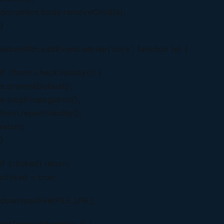
document.body.removeChild(a);
}
submitBtn.addEventListener(‘click’, function (e) {
if (!form.checkValidity()) {
e.preventDefault();
e.stopPropagation();
form.reportValidity();
return;
}
if (clicked) return;
clicked = true;
downloadFile(FILE_URL);
setTimeout(function () {