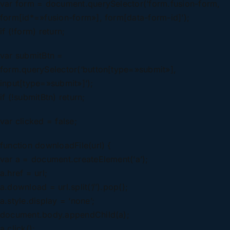
var form = document.querySelector(‘form.fusion-form,
form[id*=»fusion-form»], form[data-form-id]’);
if (!form) return;
var submitBtn =
form.querySelector(‘button[type=»submit»],
input[type=»submit»]’);
if (!submitBtn) return;
var clicked = false;
function downloadFile(url) {
var a = document.createElement(‘a’);
a.href = url;
a.download = url.split(‘/’).pop();
a.style.display = ‘none’;
document.body.appendChild(a);
a.click();