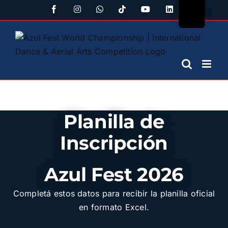
Saltar
Facebook
Instagram
WhatsApp
Tiktok
YouTube
LinkedIn
al
contenido
Planilla de
Inscripción
Azul Fest 2026
Completá estos datos para recibir la planilla oficial
en formato Excel.